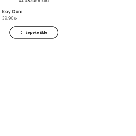
Köy Deni
39,90
₺
Sepete Ekle