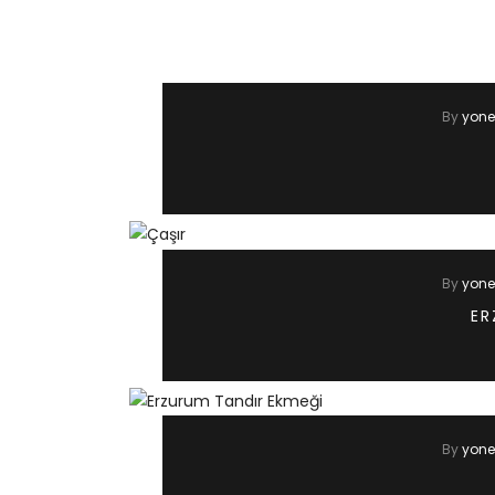
By
yonet
By
yonet
ER
By
yonet