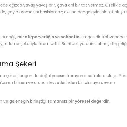
 sayede ağızda yavaş yavaş erir, çaya ani bir tat vermez. Özellikle aç
de, çayın aromasını baskılamaz; aksine dengeleyici bir tat oluştu
ıcı değil,
misafirperverliğin ve sohbetin
simgesidir. Kahvehanel
kıtlama şekeriyle ikram edilir. Bu ritüel, yörenin sabrını, dinginliğ
ama Şekeri
a şekeri, bugün de doğal yapısını koruyarak sofralara ulaşır. Yör
rum’un en bilinen ve aranan lezzetlerinden biri olmaya devam
n ve geleneğin birleştiği
zamansız bir yöresel değerdir
.