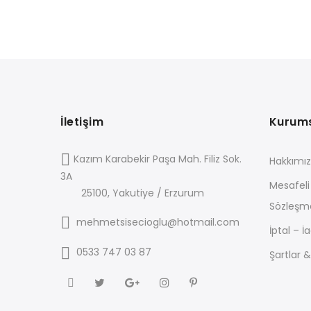
İletişim
Kurum
Kazım Karabekir Paşa Mah. Filiz Sok.
Hakkımı
3A
Mesafeli
25100, Yakutiye / Erzurum
Sözleşm
mehmetsisecioglu@hotmail.com
İptal – İa
0533 747 03 87
Şartlar &