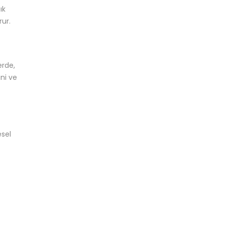
ık
rur.
erde,
ini ve
esel